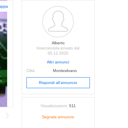
appa
Alberto
Inserzionista privato dal
05.12.2020
Altri annunci
Città
Montesilvano
Rispondi all’annuncio
Visualizzazioni:
511
Segnala annuncio