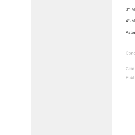
3°-M
4°-M
Aste
Cond
Città
Pubb