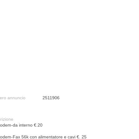
ro annuncio
2511906
rizione
odem-da interno €.20
odem-Fax 56k con alimentatore e cavi €. 25