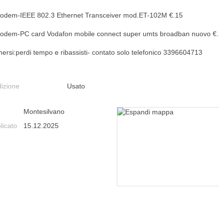
odem-IEEE 802.3 Ethernet Transceiver mod.ET-102M €.15
odem-PC card Vodafon mobile connect super umts broadban nuovo €
nersi:perdi tempo e ribassisti- contato solo telefonico 3396604713
izione
Usato
Montesilvano
licato
15.12.2025