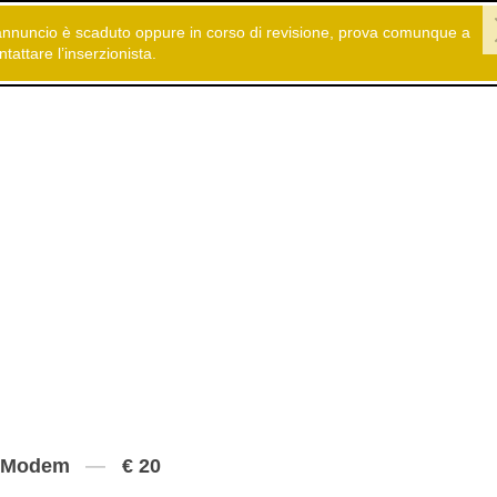
annuncio è scaduto oppure in corso di revisione, prova comunque a
 gratuiti
Elettronica
Altro
ntattare l’inserzionista.
Modem
€ 20