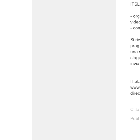
ITSL
- org
video
- com
Si ri
prog
una s
stag
invia
ITSL
www.
dire
Città
Pubb