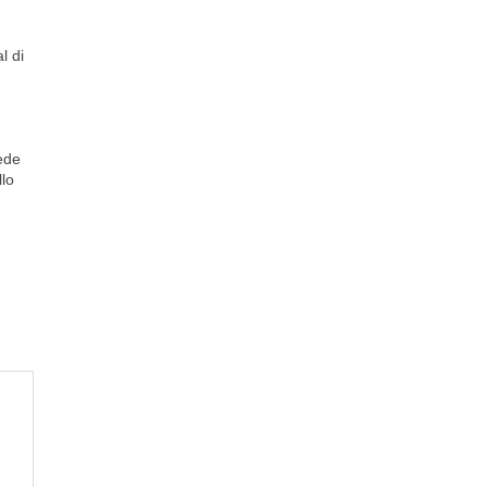
l di
ede
llo