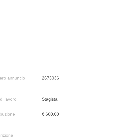
ro annuncio
2673036
di lavoro
Stagista
ibuzione
€ 600.00
rizione