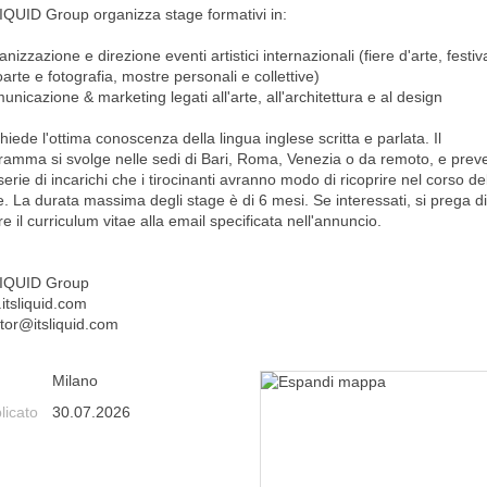
IQUID Group organizza stage formativi in:
anizzazione e direzione eventi artistici internazionali (fiere d'arte, festiva
arte e fotografia, mostre personali e collettive)
unicazione & marketing legati all'arte, all'architettura e al design
chiede l'ottima conoscenza della lingua inglese scritta e parlata. Il
ramma si svolge nelle sedi di Bari, Roma, Venezia o da remoto, e prev
erie di incarichi che i tirocinanti avranno modo di ricoprire nel corso de
e. La durata massima degli stage è di 6 mesi. Se interessati, si prega di
re il curriculum vitae alla email specificata nell'annuncio.
IQUID Group
itsliquid.com
ctor@itsliquid.com
Milano
licato
30.07.2026