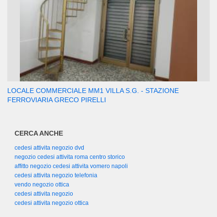
LOCALE COMMERCIALE MM1 VILLA S.G. - STAZIONE
FERROVIARIA GRECO PIRELLI
CERCA ANCHE
cedesi attivita negozio dvd
negozio cedesi attivita roma centro storico
affitto negozio cedesi attivita vomero napoli
cedesi attivita negozio telefonia
vendo negozio ottica
cedesi attivita negozio
cedesi attivita negozio ottica