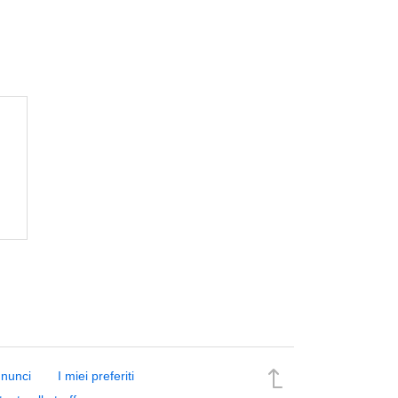
nnunci
I miei preferiti