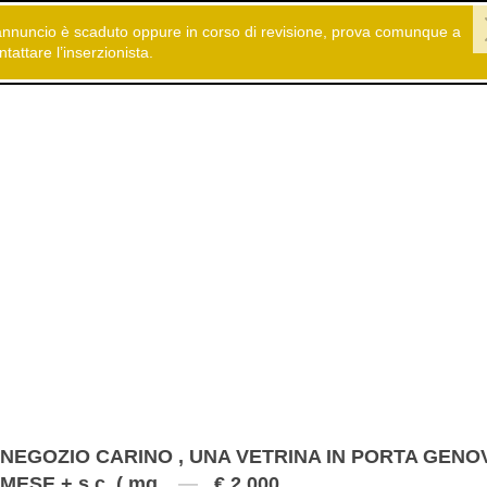
annuncio è scaduto oppure in corso di revisione, prova comunque a
 gratuiti
Immobiliare
Uffici - Negozi - Capannoni
ntattare l’inserzionista.
NEGOZIO CARINO , UNA VETRINA IN PORTA GENOV
MESE + s.c. ( mq.
€ 2.000