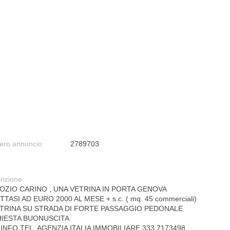
ro annuncio
2789703
rizione
OZIO CARINO , UNA VETRINA IN PORTA GENOVA
TTASI AD EURO 2000 AL MESE + s.c. ( mq. 45 commerciali)
ETRINA SU STRADA DI FORTE PASSAGGIO PEDONALE
HIESTA BUONUSCITA
INFO TEL. AGENZIA ITALIA IMMOBILIARE 333 7173498