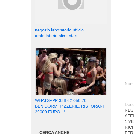
negozio laboratorio ufficio
ambulatorio alimentari
Nume
WHATSAPP 338 62 050 70.
Desc
BENIDORM. PIZZERIE, RISTORANTI
NEG
29000 EURO !!!
AFFI
1 V
RIC
CERCA ANCHE
PER 