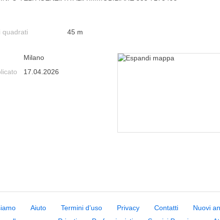
i quadrati
45 m
Milano
licato
17.04.2026
siamo
Aiuto
Termini d’uso
Privacy
Contatti
Nuovi a