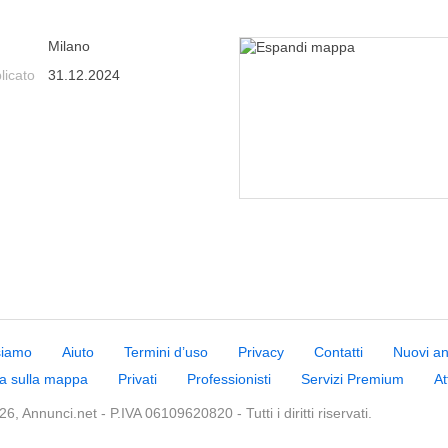
Milano
licato
31.12.2024
siamo
Aiuto
Termini d’uso
Privacy
Contatti
Nuovi a
a sulla mappa
Privati
Professionisti
Servizi Premium
At
6, Annunci.net - P.IVA 06109620820 - Tutti i diritti riservati.