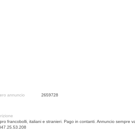
ro annuncio
2659728
rizione
o francobolli, italiani e stranieri. Pago in contanti. Annuncio sempre va
 347.25.53.208