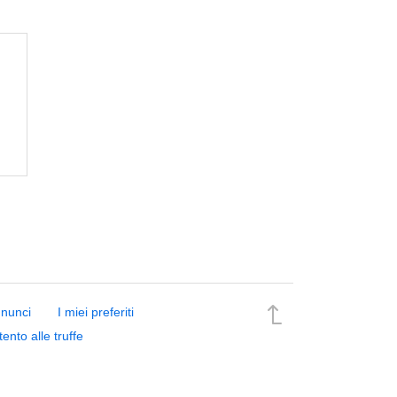
nnunci
I miei preferiti
tento alle truffe