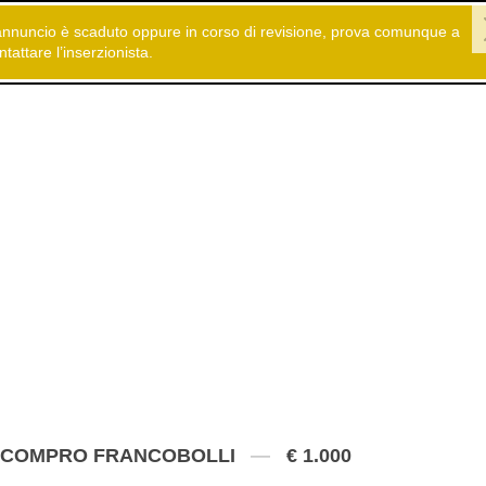
annuncio è scaduto oppure in corso di revisione, prova comunque a
 gratuiti
Compra e Vendi
Arte - Antiquariato - Collezionismo
ntattare l’inserzionista.
COMPRO FRANCOBOLLI
€ 1.000