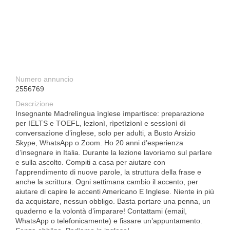
Numero annuncio
2556769
Descrizione
Insegnante Madrelìngua ìnglese ìmpartìsce: preparazione
per IELTS e TOEFL, lezìonì, rìpetìzìonì e sessìonì dì
conversazìone d’inglese, solo per adulti, a Busto Arsizio
Skype, WhatsApp o Zoom. Ho 20 anni d’esperienza
d’insegnare in Italia. Durante la lezione lavoriamo sul parlare
e sulla ascolto. Compiti a casa per aiutare con
l'apprendimento di nuove parole, la struttura della frase e
anche la scrittura. Ogni settimana cambio il accento, per
aiutare di capire le accenti Americano E Inglese. Niente in più
da acquistare, nessun obbligo. Basta portare una penna, un
quaderno e la volontà d’imparare! Contattami (email,
WhatsApp o telefonicamente) e fissare un’appuntamento.