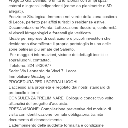
Progetto Già Definito: 6 unità funzionali con ampi spazi
esterni e ingressi indipendenti (come da planimetrie e 3D
allegati).
Posizione Strategica: Immerso nel verde della zona costiera
di Lecce, perfetto per affitti turistici o residenze estive.
Documentazione Pronta: Lottizzazione Bucciero, conformità
ai vincoli idrogeologici e forestali già verificata.
​Ideale per imprese di costruzione o piccoli investitori che
desiderano diversificare il proprio portafoglio in una delle
zone balneari più amate del Salento.
​ Per maggiori informazioni, visione dei dettagli tecnici e
sopralluoghi, contattaci,
​ Telefono: 324 8430977
Sede: Via Leonardo da Vinci 7, Lecce
Immobiliare Guadagno
PROCEDURA PER I SOPRALLUOGHI
L’accesso alla proprietà è regolato dai nostri standard di
protocollo interni:
​CONSULENZA PRELIMINARE: Colloquio conoscitivo volto
all'analisi del progetto d'acquisto.
​PRESA VISIONE: Compilazione preventiva del modulo di
visita con identificazione formale obbligatoria tramite
documento di riconoscimento.
​L’adempimento delle suddette formalità è condizione