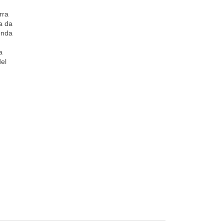
rra
a da
onda
a
del