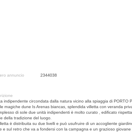
ro annuncio
2344038
rizione
etta indipendente circondata dalla natura vicino alla spiaggia di PORTO
lle magiche dune Is Arenas biancas, splendida villetta con veranda priva
mplesso di sole due unità indipendenti è molto curato , edificato rispett
ile della tradizione del luogo.
lletta è distribuita su due livelli e può usufruire di un accogliente giardin
te e sul retro che va a fondersi con la campagna e un grazioso giovane