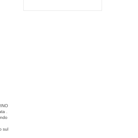
 PINO
ta .
ando
o sul