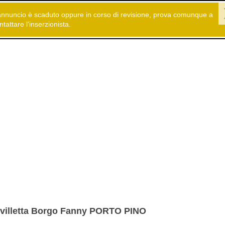
annuncio è scaduto oppure in corso di revisione, prova comunque a
 gratuiti
Immobiliare
Case vacanza
ntattare l’inserzionista.
villetta Borgo Fanny PORTO PINO