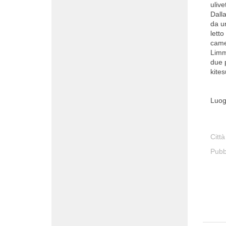
ulive
Dalla
da u
lett
came
Limm
due p
kites
Luog
Città
Pubb