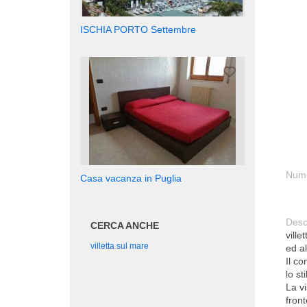
ISCHIA PORTO Settembre
Nume
Casa vacanza in Puglia
Desc
CERCA ANCHE
vill
villetta sul mare
ed a
Il co
lo st
La vi
fron