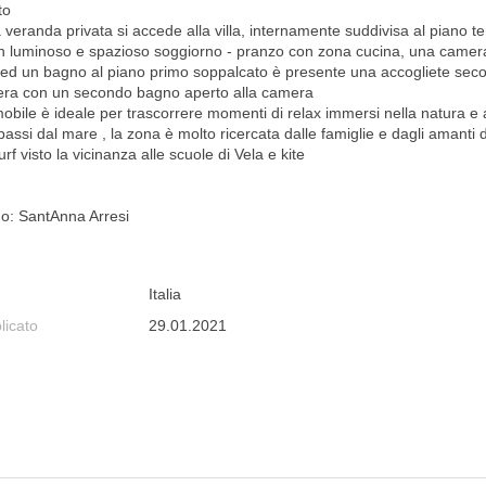
to
 veranda privata si accede alla villa, internamente suddivisa al piano te
n luminoso e spazioso soggiorno - pranzo con zona cucina, una camer
o ed un bagno al piano primo soppalcato è presente una accogliete sec
ra con un secondo bagno aperto alla camera
obile è ideale per trascorrere momenti di relax immersi nella natura e 
assi dal mare , la zona è molto ricercata dalle famiglie e dagli amanti 
urf visto la vicinanza alle scuole di Vela e kite
o: SantAnna Arresi
Italia
licato
29.01.2021