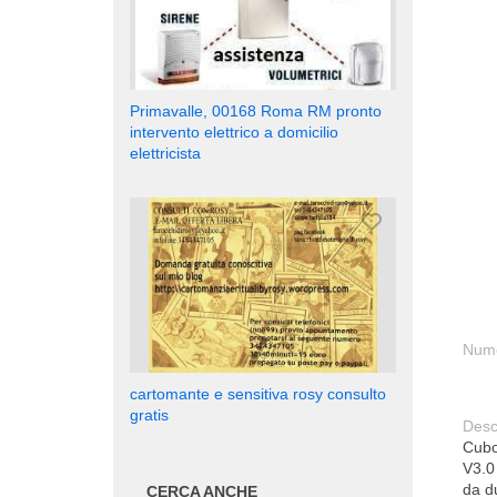
Primavalle, 00168 Roma RM pronto
intervento elettrico a domicilio
elettricista
Nume
cartomante e sensitiva rosy consulto
gratis
Desc
Cuboi
V3.0
da du
CERCA ANCHE