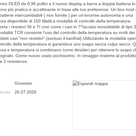
rmo OLED da 0,96 pollici e il nuovo display a barra a doppia batteria lo
ono più pratico e accattivante in base alle tue preferenze. Un box mod
batterie intercambiabili ( non fornite ) per un'enorme autonomia e una
nza disponibile di 150 WattLa modalità di controllo della temperatura
rta i resistori NI e TI così come i cavi in ??acciaio inossidabile di tipo 
odalità TCR consente l'uso del controllo della temperatura su molti dei
detti cavi "non resistivi" (escluso il kanthal).Utilizzando la modalità ope
ontrollo della temperatura si garantisce uno svapo senza colpo secco. Q
nza e temperatura si combinano come desideri per ottenere lo svapo c
sognato. Come nuovo usato pochissimo. In omaggio insieme al prodott
e 2 resistenze.
Grosseto
licato
26.07.2026