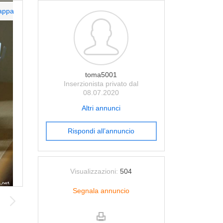
appa
toma5001
Inserzionista privato dal
08.07.2020
Altri annunci
Rispondi all’annuncio
Visualizzazioni:
504
Segnala annuncio