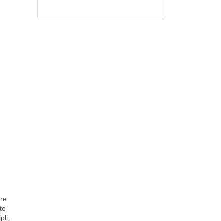
are
to
pli,