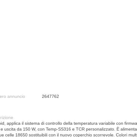
ro annuncio
2647762
rizione
d, applica il sistema di controllo della temperatura variabile con firmw
 e uscita da 150 W, con Temp-SS316 e TCR personalizzato. È alimenta
e celle 18650 sostituibili con il nuovo coperchio scorrevole. Colori multi