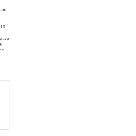
 con
316.
rativa
ui
he
o