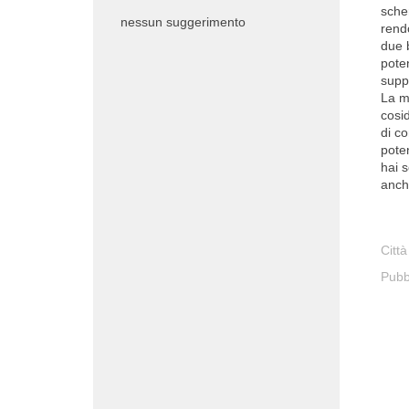
sche
nessun suggerimento
rend
due 
pote
suppo
La m
cosid
di c
pote
hai 
anch
Città
Pubb