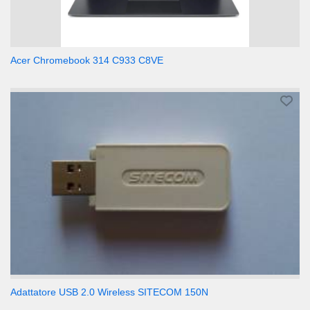
Acer Chromebook 314 C933 C8VE
Adattatore USB 2.0 Wireless SITECOM 150N