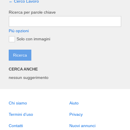
← Cerco Lavoro
Ricerca per parole chiave
Più opzioni
Solo con immagini
CERCA ANCHE
nessun suggerimento
Chi siamo
Aiuto
Termini d’uso
Privacy
Contatti
Nuovi annunci