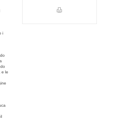
l
 i
ndo
a
ndo
 e le
gine
luca
il