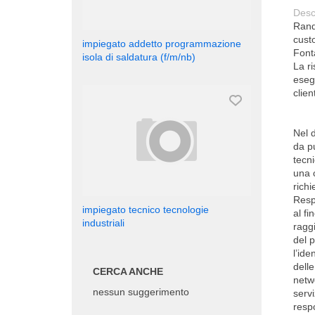
Desc
Rand
cust
impiegato addetto programmazione
Font
isola di saldatura (f/m/nb)
La r
esegu
client
Nel d
da pu
tecni
una 
richi
Resp
impiegato tecnico tecnologie
al fi
industriali
ragg
del p
l’ide
delle
CERCA ANCHE
netwo
nessun suggerimento
servi
respo