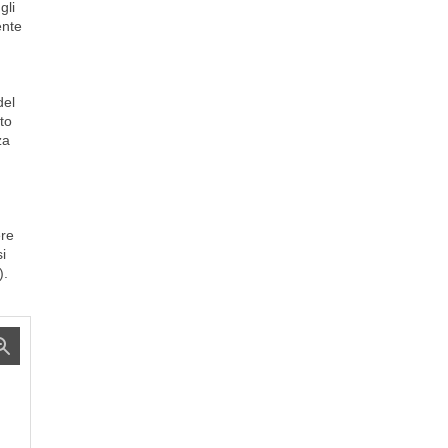
gli
ente
del
to
za
ere
i
).