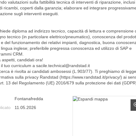
ndo valutazioni sulla fattibilità tecnica di interventi di riparazione, inclusi 
 di ricambi, coperti dalla garanzia; elaborare ed integrare progressivam
lazione sugli interventi eseguiti.
chiede diploma ad indirizzo tecnico, capacità di lettura e comprensione 
gno tecnico (in particolare elettrico/pneumatico), conoscenza del prodot
to e del funzionamento dei relativi impianti, dagnostica, buona conoscen
 lingua inglese; preferibile pregressa conoscenza ed utilizzo di SAP e
grammi CRM.
aspetti, candidati ora!
 il tuo curriculum a sacile.technical@randstad.it
icerca è rivolta ai candidati ambosessi (L.903/77). Ti preghiamo di legg
ormativa sulla privacy Randstad (https://www.randstad.it/privacy/) ai sens
'art. 13 del Regolamento (UE) 2016/679 sulla protezione dei dati (GDPR
Fontanafredda
licato
11.05.2026