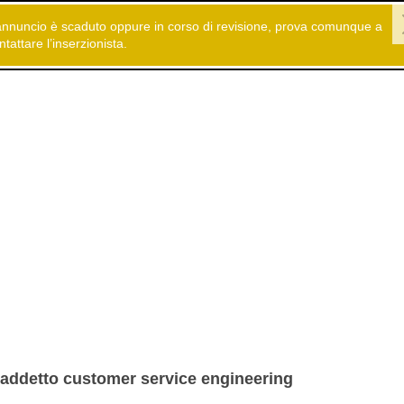
annuncio è scaduto oppure in corso di revisione, prova comunque a
 gratuiti
Offerte di Lavoro
Ingegneri - Architetti - Geometri
ntattare l’inserzionista.
addetto customer service engineering