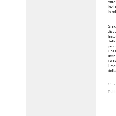
offre
invii
la re
Si ri
dise
fini
della
pro
Cosa 
Invia
La r
l'inf
dell
Città
Pubb