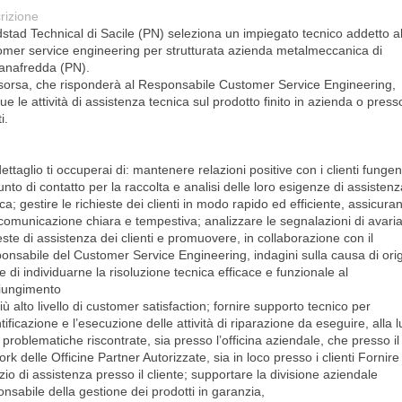
rizione
stad Technical di Sacile (PN) seleziona un impiegato tecnico addetto a
omer service engineering per strutturata azienda metalmeccanica di
anafredda (PN).
isorsa, che risponderà al Responsabile Customer Service Engineering,
e le attività di assistenza tecnica sul prodotto finito in azienda o presso
i.
ettaglio ti occuperai di: mantenere relazioni positive con i clienti funge
nto di contatto per la raccolta e analisi delle loro esigenze di assistenz
ca; gestire le richieste dei clienti in modo rapido ed efficiente, assicura
comunicazione chiara e tempestiva; analizzare le segnalazioni di avaria
este di assistenza dei clienti e promuovere, in collaborazione con il
onsabile del Customer Service Engineering, indagini sulla causa di ori
ne di individuarne la risoluzione tecnica efficace e funzionale al
iungimento
iù alto livello di customer satisfaction; fornire supporto tecnico per
ntificazione e l’esecuzione delle attività di riparazione da eseguire, alla 
 problematiche riscontrate, sia presso l’officina aziendale, che presso il
rk delle Officine Partner Autorizzate, sia in loco presso i clienti Fornire 
zio di assistenza presso il cliente; supportare la divisione aziendale
nsabile della gestione dei prodotti in garanzia,