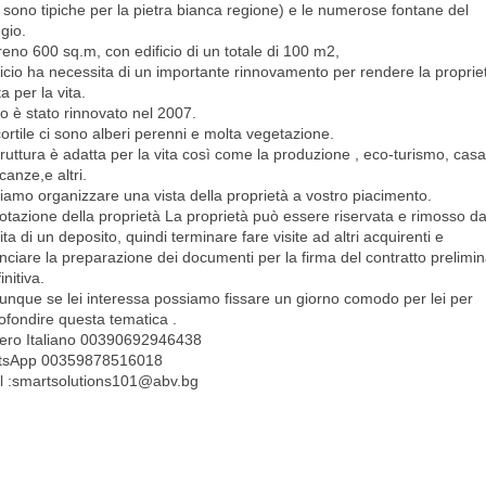
 sono tipiche per la pietra bianca regione) e le numerose fontane del
ggio.
rreno 600 sq.m, con edificio di un totale di 100 m2,
ficio ha necessita di un importante rinnovamento per rendere la proprie
a per la vita.
tto è stato rinnovato nel 2007.
cortile ci sono alberi perenni e molta vegetazione.
truttura è adatta per la vita così come la produzione , eco-turismo, cas
canze,e altri.
iamo organizzare una vista della proprietà a vostro piacimento.
otazione della proprietà La proprietà può essere riservata e rimosso da
ta di un deposito, quindi terminare fare visite ad altri acquirenti e
nciare la preparazione dei documenti per la firma del contratto prelimi
initiva.
nque se lei interessa possiamo fissare un giorno comodo per lei per
ofondire questa tematica .
ro Italiano 00390692946438
tsApp 00359878516018
l :smartsolutions101@abv.bg