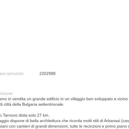
ro annuncio
2202988
rizione
amo in vendita un grande edificio in un villaggio ben sviluppato e vicino 
i città della Bulgaria settentrionale.
ko Tarnovo dista solo 27 km.
llaggio dispone di bella architettura che ricorda molti stili di Arbanasi (ca
iani con cantieri di grandi dimensioni, tutte le recinzioni e primo piano 