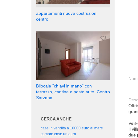
appartamenti nuove costruzioni
centro
Nume
Bilocale "chiavi in mano" con
terrazzo, cantina e posto auto. Centro
Sarzana
Desc
Offri
grand
CERCA ANCHE
Veli
case in vendita a 10000 euro al mare
Il vi
compro case un euro
due p