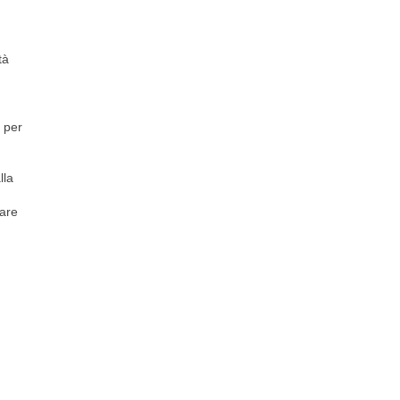
tà
a per
lla
nare