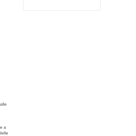
alle
se a
delle