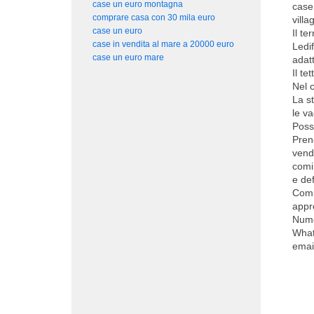
case un euro montagna
case
comprare casa con 30 mila euro
villa
case un euro
Il te
case in vendita al mare a 20000 euro
Ledi
case un euro mare
adatt
Il te
Nel 
La s
le va
Poss
Pren
vendi
comi
e def
Comu
appr
Nume
Wha
emai