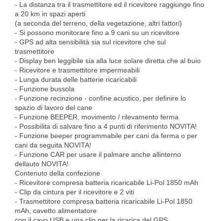
- La distanza tra il trasmettitore ed il ricevitore raggiunge fino
a 20 km in spazi aperti
(a seconda del terreno, della vegetazione, altri fattori)
- Si possono monitorare fino a 9 cani su un ricevitore
- GPS ad alta sensibilità sia sul ricevitore che sul
trasmettitore
- Display ben leggibile sia alla luce solare diretta che al buio
- Ricevitore e trasmettitore impermeabili
- Lunga durata delle batterie ricaricabili
- Funzione bussola
- Funzione recinzione - confine acustico, per definire lo
spazio di lavoro del cane
- Funzione BEEPER, movimento / rilevamento ferma
- Possibilita di salvare fino a 4 punti di riferimento NOVITA!
- Funzione beeper programmabile per cani da ferma o per
cani da seguita NOVITA!
- Funzione CAR per usare il palmare anche allinterno
dellauto NOVITA!
Contenuto della confezione
- Ricevitore compresa batteria ricaricabile Li-Pol 1850 mAh
- Clip da cintura per il ricevitore e 2 viti
- Trasmettitore compresa batteria ricaricabile Li-Pol 1850
mAh, cavetto alimentatore
con il cavo USB e una clip per la ricarica del GPS