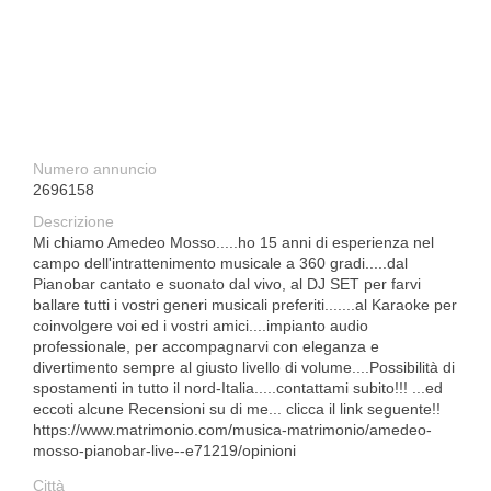
Numero annuncio
2696158
Descrizione
Mi chiamo Amedeo Mosso.....ho 15 anni di esperienza nel
campo dell'intrattenimento musicale a 360 gradi.....dal
Pianobar cantato e suonato dal vivo, al DJ SET per farvi
ballare tutti i vostri generi musicali preferiti.......al Karaoke per
coinvolgere voi ed i vostri amici....impianto audio
professionale, per accompagnarvi con eleganza e
divertimento sempre al giusto livello di volume....Possibilità di
spostamenti in tutto il nord-Italia.....contattami subito!!! ...ed
eccoti alcune Recensioni su di me... clicca il link seguente!!
https://www.matrimonio.com/musica-matrimonio/amedeo-
mosso-pianobar-live--e71219/opinioni
Città