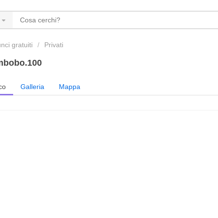
ci gratuiti
Privati
mbobo.100
co
Galleria
Mappa