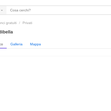
ci gratuiti
Privati
dibella
co
Galleria
Mappa