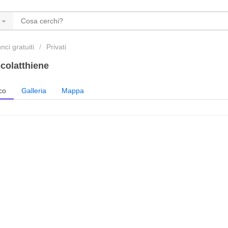
ci gratuiti
Privati
colatthiene
co
Galleria
Mappa