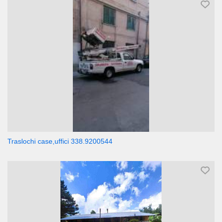
Traslochi case,uffici 338.9200544