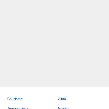
Chi siamo
Aiuto
Termini d’uso
Privacy