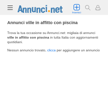
Inserisci
Annunci ville in affitto con piscina
Trova la tua occasione su Annunci.net: migliaia di annunci
ville in affitto con piscina
in tutta Italia con aggiornamenti
quotidiani.
Nessun annuncio trovato,
clicca
per aggiungere un annuncio