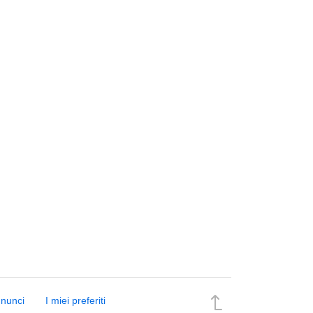
nnunci
I miei preferiti