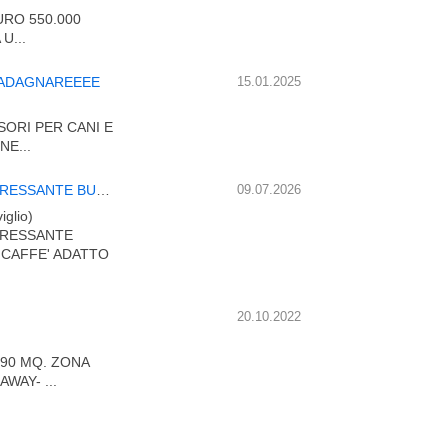
URO 550.000
U...
GUADAGNAREEEE
15.01.2025
SORI PER CANI E
NE...
CIALDE X MACCHINE CAFFE' CEDESI NEGOZIO - INTERESSANTE BUON AFFARE- CEDESI NEGOZIO CIALDE E CAPSULE
09.07.2026
iglio)
TERESSANTE
 CAFFE' ADATTO
20.10.2022
 90 MQ. ZONA
WAY- ...