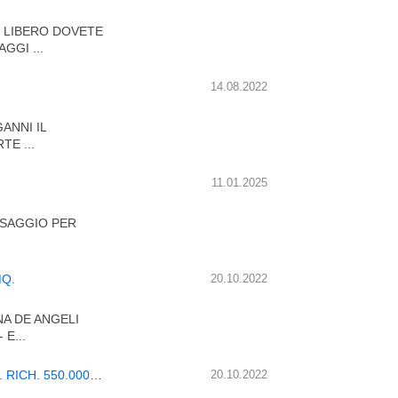
O LIBERO DOVETE
GGI ...
14.08.2022
ANNI IL
TE ...
11.01.2025
PASSAGGIO PER
MQ.
20.10.2022
NA DE ANGELI
E...
NEGOZIO VENDESI IN ZONA DARSENA NAVIGLI 50 MQ. RICH. 550.000 EURO
20.10.2022