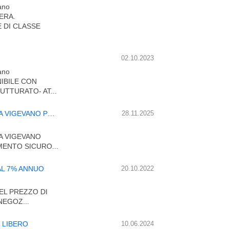
lano
ERA.
 DI CLASSE
02.10.2023
lano
NIBILE CON
UTTURATO- AT...
NEGOZIO 50 MQ. 1 VETRINA DOPPIA ESPOSIZIONE VIA VIGEVANO PROPONIAMO UN BEL NEGOZIO ADATTO AD INVE
28.11.2025
IA VIGEVANO
ENTO SICURO...
AL 7% ANNUO
20.10.2022
EL PREZZO DI
NEGOZ...
 LIBERO
10.06.2024