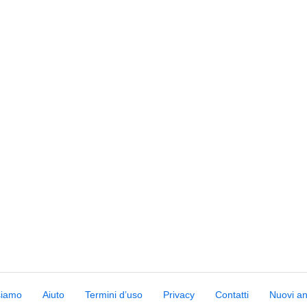
siamo
Aiuto
Termini d’uso
Privacy
Contatti
Nuovi a