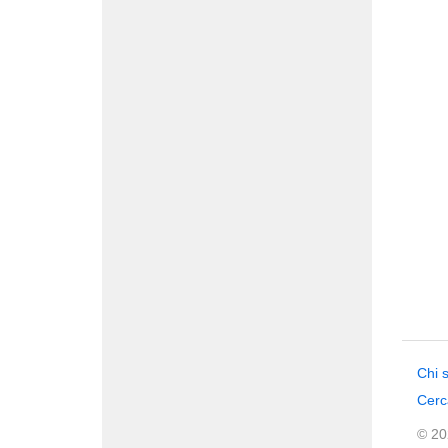
Chi 
Cerc
© 202