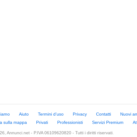
siamo
Aiuto
Termini d’uso
Privacy
Contatti
Nuovi a
a sulla mappa
Privati
Professionisti
Servizi Premium
At
6, Annunci.net - P.IVA 06109620820 - Tutti i diritti riservati.