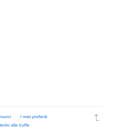
nnunci
I miei preferiti
tento alle truffe