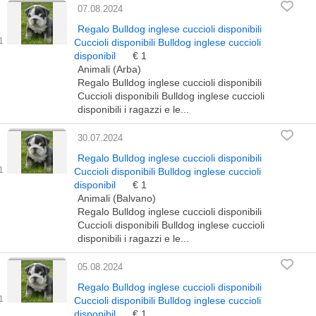
07.08.2024
Regalo Bulldog inglese cuccioli disponibili
Cuccioli disponibili Bulldog inglese cuccioli
disponibil
€ 1
Animali (Arba)
Regalo Bulldog inglese cuccioli disponibili
Cuccioli disponibili Bulldog inglese cuccioli
disponibili i ragazzi e le...
30.07.2024
Regalo Bulldog inglese cuccioli disponibili
Cuccioli disponibili Bulldog inglese cuccioli
disponibil
€ 1
Animali (Balvano)
Regalo Bulldog inglese cuccioli disponibili
Cuccioli disponibili Bulldog inglese cuccioli
disponibili i ragazzi e le...
05.08.2024
Regalo Bulldog inglese cuccioli disponibili
Cuccioli disponibili Bulldog inglese cuccioli
disponibil
€ 1