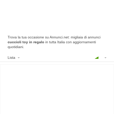
Trova la tua occasione su Annunci.net: migliaia di annunci
cuccioli toy in regalo
in tutta Italia con aggiornamenti
quotidiani.
Lista