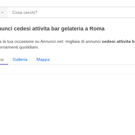
unci cedesi attivita bar gelateria a Roma
a la tua occasione su Annunci.net: migliaia di annunci
cedesi attivita 
ornamenti quotidiani.
co
Galleria
Mappa