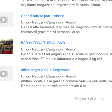
SENZA SPESE DI AFFITTO CEDO inclusa merce, Stigliatu
stigliature magazzino, registratore di cassa, climat...
Cedesi attivita'parrucchiere
Uffici - Negozi - Capannoni (Roma)
Cedesi attivitarilevata due mesi fa..negozio tutto ristruttur
improvvisi gravi motivi personali di sa...
BAR in ZONA TUSCOLANO
Uffici - Negozi - Capannoni (Roma)
BAR STORICO ad angolo zona Tuscolano gastronomia su
servizi Sisal 60 mq più laboratorio e bagno 3 kg caf...
affitto negozio C1 a Serpentara
Uffici - Negozi - Capannoni (Roma)
Affittasi locale C1 in galleria commerciale via colli della 
Roma adatto ad attività commerciale o st...
Pagina
1
di 2