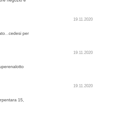
re negozio e
19.11.2020
ato...cedesi per
19.11.2020
perenalotto
19.11.2020
Serpentara 15,