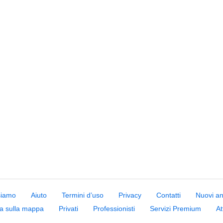
siamo
Aiuto
Termini d’uso
Privacy
Contatti
Nuovi a
a sulla mappa
Privati
Professionisti
Servizi Premium
At