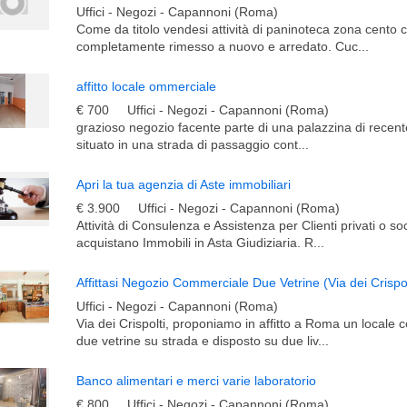
Uffici - Negozi - Capannoni (Roma)
Come da titolo vendesi attività di paninoteca zona cento 
completamente rimesso a nuovo e arredato. Cuc...
affitto locale ommerciale
€ 700
Uffici - Negozi - Capannoni (Roma)
grazioso negozio facente parte di una palazzina di recente
situato in una strada di passaggio cont...
Apri la tua agenzia di Aste immobiliari
€ 3.900
Uffici - Negozi - Capannoni (Roma)
Attività di Consulenza e Assistenza per Clienti privati o so
acquistano Immobili in Asta Giudiziaria. R...
Affittasi Negozio Commerciale Due Vetrine (Via dei Crispol
Uffici - Negozi - Capannoni (Roma)
Via dei Crispolti, proponiamo in affitto a Roma un locale
due vetrine su strada e disposto su due liv...
Banco alimentari e merci varie laboratorio
€ 800
Uffici - Negozi - Capannoni (Roma)