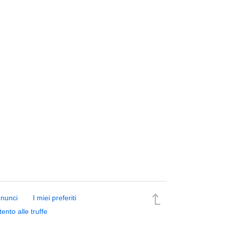
nnunci
I miei preferiti
tento alle truffe