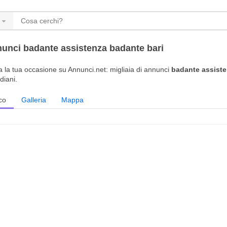
unci badante assistenza badante bari
a la tua occasione su Annunci.net: migliaia di annunci
badante assiste
idiani.
co
Galleria
Mappa