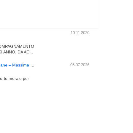
19.11.2020
CCOMPAGNAMENTO
 ANNO. DA AC...
Offresi servizio di compagnia pomeridiana per donne anziane – Massima serietà
03.07.2026
porto morale per