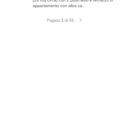
(20 mq circa) con 2 posti letto e terrazzo in
appartamento con altra ca...
Pagina
1
di 55