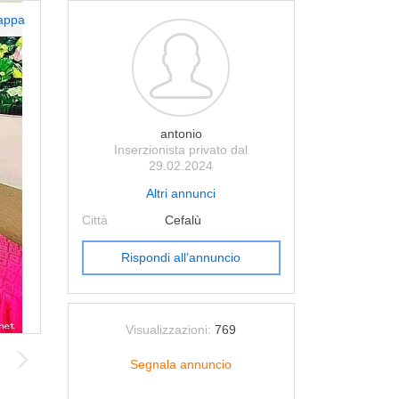
appa
antonio
Inserzionista privato dal
29.02.2024
Altri annunci
Città
Cefalù
Rispondi all’annuncio
Visualizzazioni:
769
Segnala annuncio