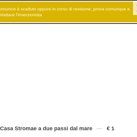
annuncio è scaduto oppure in corso di revisione, prova comunque a
 gratuiti
Immobiliare
Case vacanza
ntattare l’inserzionista.
Casa Stromae a due passi dal mare
€ 1