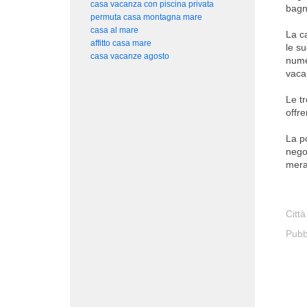
casa vacanza con piscina privata
bagn
permuta casa montagna mare
casa al mare
La ca
affitto casa mare
le s
casa vacanze agosto
nume
vaca
Le t
offre
La po
nego
mera
Città
Pubb