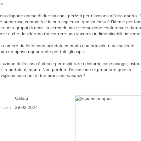
o.
sa dispone anche di due balconi, perfetti per rilassarsi all'aria aperta.
ue numerose comodità e la sua capienza, questa casa è l'ideale per fam
rose o gruppi di amici in cerca di una sistemazione confortevole duran
nze e che desiderano trascorrere una vacanza indimenticabile insieme
re camere da letto sono arredate in modo confortevole e accogliente,
ndo un riposo rigenerante per tutti gli ospiti.
sizione della casa è ideale per esplorare i dintorni, con spiagge, ristora
zi a portata di mano. Non perdere l'occasione di prenotare questa
vigliosa casa per le tue prossime vacanze!
Cefalù
licato
29.02.2024