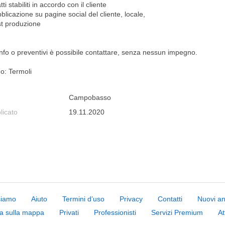
tti stabiliti in accordo con il cliente
blicazione su pagine social del cliente, locale,
st produzione
info o preventivi è possibile contattare, senza nessun impegno.
o: Termoli
Campobasso
licato
19.11.2020
siamo
Aiuto
Termini d’uso
Privacy
Contatti
Nuovi a
a sulla mappa
Privati
Professionisti
Servizi Premium
At