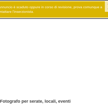
annuncio è scaduto oppure in corso di revisione, prova comunque a
 gratuiti
Cerco Lavoro
CV/Cerco lavoro
ntattare l’inserzionista.
Fotografo per serate, locali, eventi