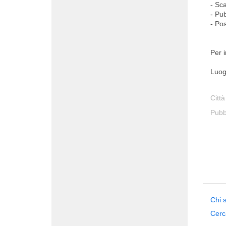
- Sca
- Pub
- Po
Per 
Luog
Città
Pubb
Chi 
Cerc