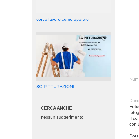
cerco lavoro come operaio
Nume
SG PITTURAZIONI
Desc
Foto
CERCA ANCHE
fotog
nessun suggerimento
Il se
con 
Dotat