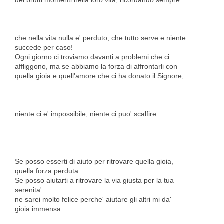
dei brutti momenti nella loro vita, ricordando sempre
che nella vita nulla e' perduto, che tutto serve e niente
succede per caso!
Ogni giorno ci troviamo davanti a problemi che ci
affliggono, ma se abbiamo la forza di affrontarli con
quella gioia e quell'amore che ci ha donato il Signore,
niente ci e' impossibile, niente ci puo' scalfire......
Se posso esserti di aiuto per ritrovare quella gioia,
quella forza perduta.....
Se posso aiutarti a ritrovare la via giusta per la tua
serenita'....
ne sarei molto felice perche' aiutare gli altri mi da'
gioia immensa.