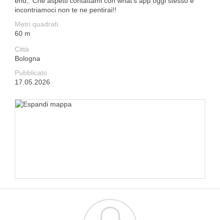
end,. Che aspetti contattami con what's app oggi stesso e
incontriamoci non te ne pentirai!!
Metri quadrati
60 m
Città
Bologna
Pubblicato
17.05.2026