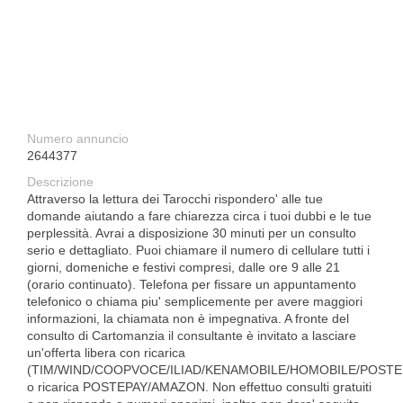
Numero annuncio
2644377
Descrizione
Attraverso la lettura dei Tarocchi rispondero' alle tue
domande aiutando a fare chiarezza circa i tuoi dubbi e le tue
perplessità. Avrai a disposizione 30 minuti per un consulto
serio e dettagliato. Puoi chiamare il numero di cellulare tutti i
giorni, domeniche e festivi compresi, dalle ore 9 alle 21
(orario continuato). Telefona per fissare un appuntamento
telefonico o chiama piu' semplicemente per avere maggiori
informazioni, la chiamata non è impegnativa. A fronte del
consulto di Cartomanzia il consultante è invitato a lasciare
un'offerta libera con ricarica
(TIM/WIND/COOPVOCE/ILIAD/KENAMOBILE/HOMOBILE/POSTE
o ricarica POSTEPAY/AMAZON. Non effettuo consulti gratuiti