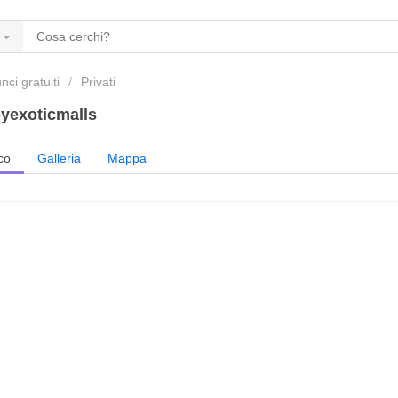
ci gratuiti
Privati
yexoticmalls
co
Galleria
Mappa