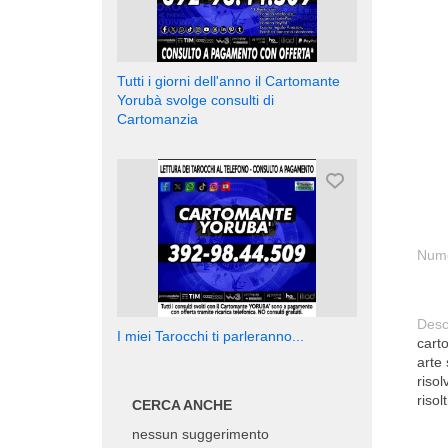
Tutti i giorni dell'anno il Cartomante
Yorubà svolge consulti di
Cartomanzia
Nume
Desc
I miei Tarocchi ti parleranno...
cart
arte
riso
risol
CERCA ANCHE
nessun suggerimento