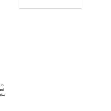
 un
uoi
ita