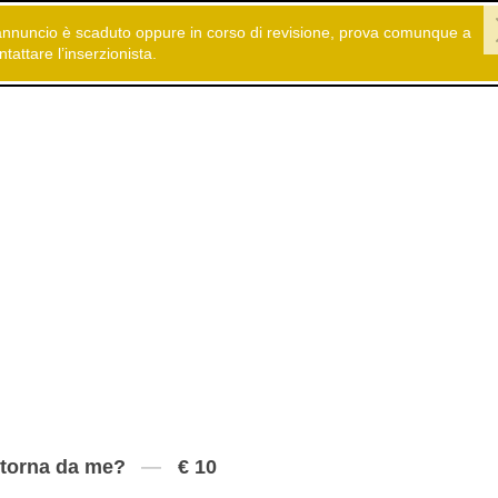
annuncio è scaduto oppure in corso di revisione, prova comunque a
 gratuiti
Servizi
Astrologia - Cartomanzia
ntattare l’inserzionista.
torna da me?
€ 10