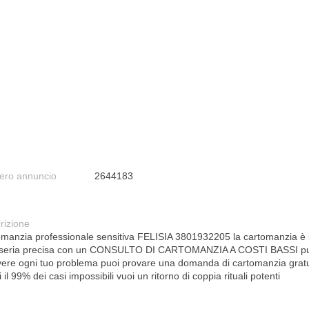
ro annuncio
2644183
rizione
omanzia professionale sensitiva FELISIA 3801932205 la cartomanzia è
 seria precisa con un CONSULTO DI CARTOMANZIA A COSTI BASSI p
lvere ogni tuo problema puoi provare una domanda di cartomanzia gratu
ti il 99% dei casi impossibili vuoi un ritorno di coppia rituali potenti