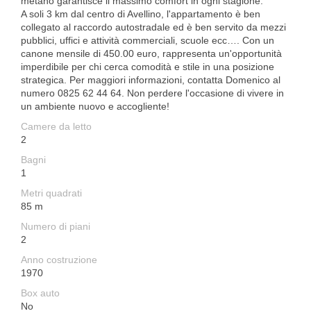
metano garantisce il massimo comfort in ogni stagione.
A soli 3 km dal centro di Avellino, l'appartamento è ben
collegato al raccordo autostradale ed è ben servito da mezzi
pubblici, uffici e attività commerciali, scuole ecc…. Con un
canone mensile di 450.00 euro, rappresenta un'opportunità
imperdibile per chi cerca comodità e stile in una posizione
strategica. Per maggiori informazioni, contatta Domenico al
numero 0825 62 44 64. Non perdere l'occasione di vivere in
un ambiente nuovo e accogliente!
Camere da letto
2
Bagni
1
Metri quadrati
85 m
Numero di piani
2
Anno costruzione
1970
Box auto
No