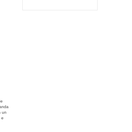
le
manda
n un
a e