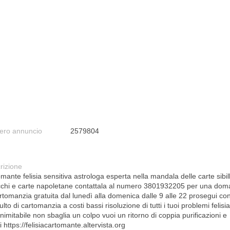
ro annuncio
2579804
rizione
mante felisia sensitiva astrologa esperta nella mandala delle carte sibil
cchi e carte napoletane contattala al numero 3801932205 per una do
artomanzia gratuita dal lunedì alla domenica dalle 9 alle 22 prosegui co
lto di cartomanzia a costi bassi risoluzione di tutti i tuoi problemi felisi
nimitabile non sbaglia un colpo vuoi un ritorno di coppia purificazioni e
li https://felisiacartomante.altervista.org