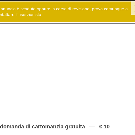
annuncio è scaduto oppure in corso di revisione, prova comunque a
 gratuiti
Servizi
Astrologia - Cartomanzia
ntattare l’inserzionista.
domanda di cartomanzia gratuita
€ 10