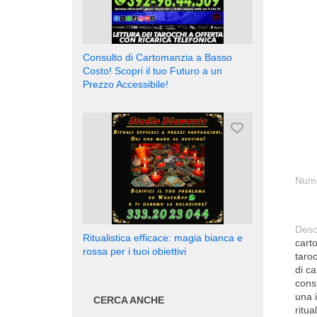
Consulto di Cartomanzia a Basso
Costo! Scopri il tuo Futuro a un
Prezzo Accessibile!
Nume
Desc
Ritualistica efficace: magia bianca e
carto
rossa per i tuoi obiettivi
taro
di c
consu
una i
CERCA ANCHE
ritua