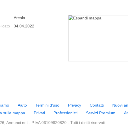
Arcola
licato
04.04.2022
siamo
Aiuto
Termini d’uso
Privacy
Contatti
Nuovi a
a sulla mappa
Privati
Professionisti
Servizi Premium
At
6, Annunci.net - P.IVA 06109620820 - Tutti i diritti riservati.