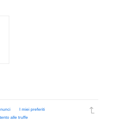
nnunci
I miei preferiti
tento alle truffe