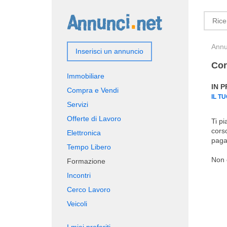
Annun
Inserisci un annuncio
Cor
Immobiliare
IN 
Compra e Vendi
IL T
Servizi
Offerte di Lavoro
Ti pi
corso
Elettronica
paga
Tempo Libero
Non 
Formazione
Incontri
Cerco Lavoro
Veicoli