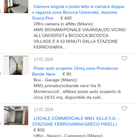
Camera singola o posto letto in camera doppia
x ragazza zona Bicocca Università, stazione
Greco-Pire
€ 400
Offro camera in affitto (Milano)
MM5 BIGNAMI/PONALE VIA ANSALDO,VICINO
ALL'UNIVERSITà BICOCCA,BICOCCA
VILLAGE E A 10 MINUTI DALLA STAZIONE
FERROVIARIA...
13.07.2026
Posto auto scoperto 15mq zona Primaticcio-
Bande Nere
€ 80
Box - Garage (Milano)
MM1 primaticcio/bande nere Via R.
Montecuccoli , affittasi posto auto scoperto di
circa 14/15 mq, disponibile da subi...
13.07.2026
LOCALE COMMERCIALE MM1 VILLA S.G. -
STAZIONE FERROVIARIA GRECO PIRELLI
€ 800
Uffici - Negozi - Capannoni (Milano)