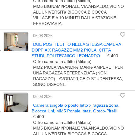
Offro camera in affitto (Milano)
MM5 BIGNAMI/PONALE VIA ANSALDO,VICINO
ALL'UNIVERSITà BICOCCA,BICOCCA
VILLAGE E A 10 MINUTI DALLA STAZIONE
FERROVIARIA...
06.08.2026
DUE POSTI LETTO NELLA STESSA CAMERA
DOPPIA X RAGAZZE MM2 PIOLA, CITTA
STUDI, POLITECNICO LEONARDO
€ 400
Offro camera in affitto (Milano)
MM2 PIOLA VIA ANDRè MARIè AMPERE , PER
UNA RAGAZZA REFERENZIATA (NON
RAGAZZO) LAVORATRICE O STUDENTESSA,
SONO DISPONI...
06.08.2026
Camera singola o posto letto x ragazza zona
Bicocca Uni, MM5 Ponale, staz. Greco-Pirelli
€ 400
Offro camera in affitto (Milano)
MM5 BIGNAMI/PONALE VIA ANSALDO,VICINO
ALL'UNIVERSITà BICOCCA,BICOCCA